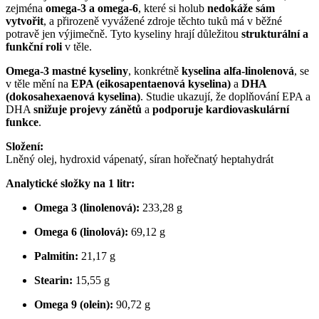
zejména
omega-3 a omega-6
, které si holub
nedokáže sám
vytvořit
, a přirozeně vyvážené zdroje těchto tuků má v běžné
potravě jen výjimečně. Tyto kyseliny hrají důležitou
strukturální a
funkční roli
v těle.
Omega-3 mastné kyseliny
, konkrétně
kyselina alfa-linolenová
, se
v těle mění na
EPA (eikosapentaenová kyselina)
a
DHA
(dokosahexaenová kyselina)
. Studie ukazují, že doplňování EPA a
DHA
snižuje projevy zánětů
a
podporuje kardiovaskulární
funkce
.
Složení:
Lněný olej, hydroxid vápenatý, síran hořečnatý heptahydrát
Analytické složky na 1 litr:
Omega 3 (linolenová):
233,28 g
Omega 6 (linolová):
69,12 g
Palmitin:
21,17 g
Stearin:
15,55 g
Omega 9 (olein):
90,72 g