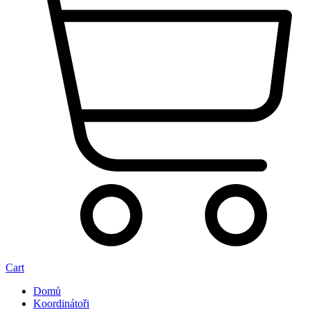
Cart
Domů
Koordinátoři