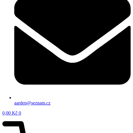
aarden@seznam.cz
0,00
Kč
0