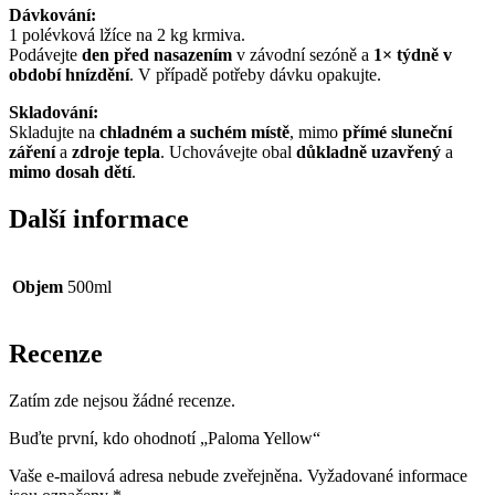
Dávkování:
1 polévková lžíce na 2 kg krmiva.
Podávejte
den před nasazením
v závodní sezóně a
1× týdně v
období hnízdění
. V případě potřeby dávku opakujte.
Skladování:
Skladujte na
chladném a suchém místě
, mimo
přímé sluneční
záření
a
zdroje tepla
. Uchovávejte obal
důkladně uzavřený
a
mimo dosah dětí
.
Další informace
Objem
500ml
Recenze
Zatím zde nejsou žádné recenze.
Buďte první, kdo ohodnotí „Paloma Yellow“
Vaše e-mailová adresa nebude zveřejněna.
Vyžadované informace