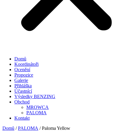
Domů
Koordinátoři
Ocenění
Propozice
Galerie
Přihláška
Účastnící
Výsledky BENZING
Obchod
MROWCA
PALOMA
Kontakt
Domů
/
PALOMA
/ Paloma Yellow