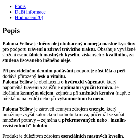
Popis
Další informace
Hodnocení (0)
Popis
Paloma Yellow
je
lněný olej obohacený o omega mastné kyseliny
pro podporu
trávení a zdraví trávicího traktu
. Obsahuje vyvážené
složení
esenciálních mastných kyselin
, získaných z
kvalitního, za
studena lisovaného lněného oleje
.
Při
pravidelném denním podávání
podporuje
růst těla a peří
,
dodává přirozený
lesk a vitalitu
.
Paloma Yellow
je obohacena o
hydroxid vápenatý
, který
napomáhá
trávení
a zajišťuje
optimální využití krmiva
. Je
ideálním
krmným olejem
, zejména při
změnách krmiva
(např. z
měkkého na tvrdé) nebo při
výkonnostním krmení
.
Paloma Yellow
je zároveň cenným zdrojem
energie
, který
umožňuje zvýšit kalorickou hodnotu krmiva, přičemž lze snížit
množství potravy – zejména u
překrmovaných nebo „inzulin-
rezistentních“ holubů
.
Produkt je důležitým zdrojem
esenciálních mastných kyselin
,