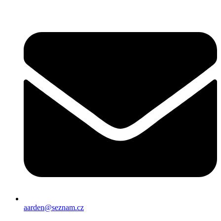
Přejít
k
obsahu
aarden@seznam.cz