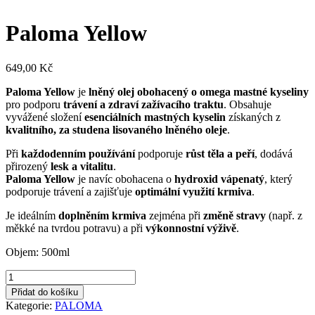
Paloma Yellow
649,00
Kč
Paloma Yellow
je
lněný olej obohacený o omega mastné kyseliny
pro podporu
trávení a zdraví zažívacího traktu
. Obsahuje
vyvážené složení
esenciálních mastných kyselin
získaných z
kvalitního, za studena lisovaného lněného oleje
.
Při
každodenním používání
podporuje
růst těla a peří
, dodává
přirozený
lesk a vitalitu
.
Paloma Yellow
je navíc obohacena o
hydroxid vápenatý
, který
podporuje trávení a zajišťuje
optimální využití krmiva
.
Je ideálním
doplněním krmiva
zejména při
změně stravy
(např. z
měkké na tvrdou potravu) a při
výkonnostní výživě
.
Objem: 500ml
Paloma
Yellow
Přidat do košíku
množství
Kategorie:
PALOMA