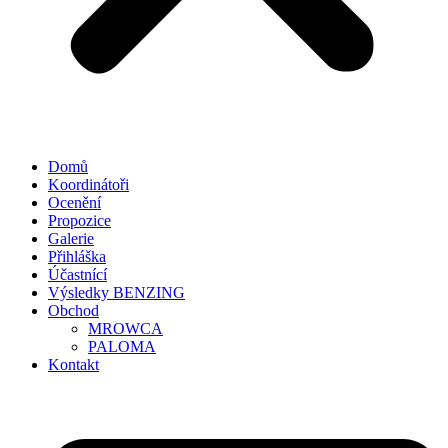
Domů
Koordinátoři
Ocenění
Propozice
Galerie
Přihláška
Účastnící
Výsledky BENZING
Obchod
MROWCA
PALOMA
Kontakt