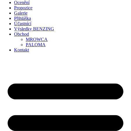
Ocenění
Propozice
Galerie
Přihláška
Účastnící
Výsledky BENZING
Obchod
MROWCA
PALOMA
Kontakt