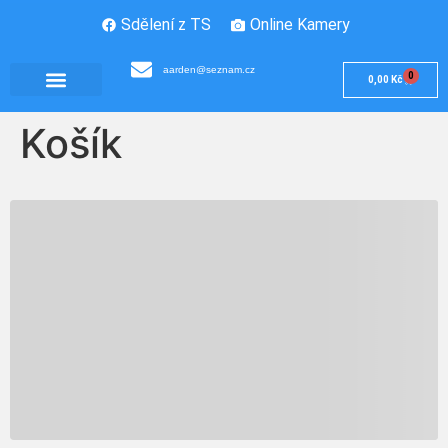
Sdělení z TS
Online Kamery
aarden@seznam.cz
0
0,00
Kč
Košík